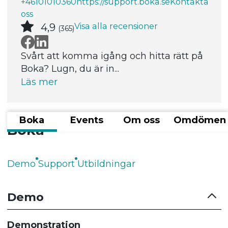
+46101010360
https://support.boka.se
Kontakta
oss
Visa alla recensioner
4,9
(365)
Svårt att komma igång och hitta rätt på
Boka? Lugn, du är in...
Läs mer
Boka
Events
Om oss
Omdömen
Boka
Demo
Support
Utbildningar
Demo
Demonstration